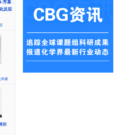
N-芳基
化反应
绍
化学家
特尔