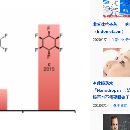
非甾体抗炎药——吲
（Indometacin）
2020/1/7
生活中的分
有此眼药水
「Nanodrops」，
眼再也不需要眼镜了
2018/3/14
化学新闻