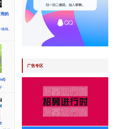
所用的
~格格
,
广告专区
id)
子