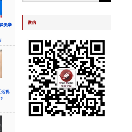
微信
哚美辛
子
近远视
？