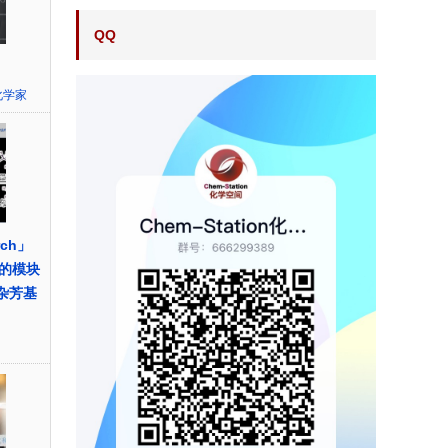
QQ
化学家
rch」
的模块
基杂芳基