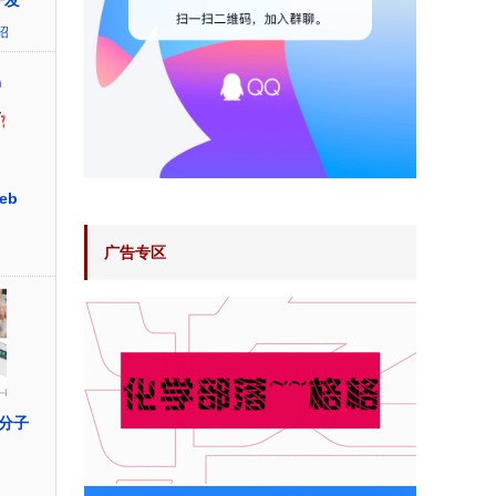
开发
绍
eb
广告专区
分子