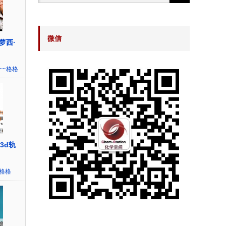
微信
萝西·
~~格格
3d轨
~格格