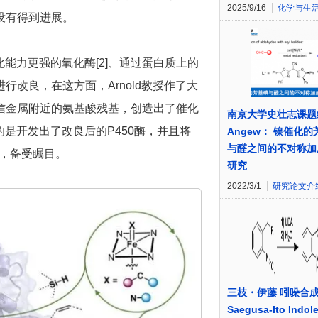
2025/9/16
化学与生
没有得到进展。
化能力更强的氧化酶[2]、通过蛋白质上的
改良，在这方面，Arnold教授作了大
信金属附近的氨基酸残基，创造出了催化
南京大学史壮志课题
的是开发出了改良后的P450酶，并且将
Angew： 镍催化
与醛之间的不对称加
]，备受瞩目。
研究
2022/3/1
研究论文介
三枝・伊藤 吲哚合
Saegusa-Ito Indol