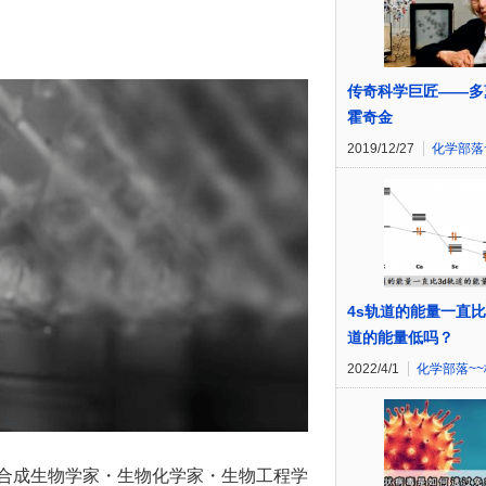
传奇科学巨匠——多
霍奇金
2019/12/27
化学部落
4s轨道的能量一直比
道的能量低吗？
2022/4/1
化学部落~
5日-、美国的合成生物学家・生物化学家・生物工程学