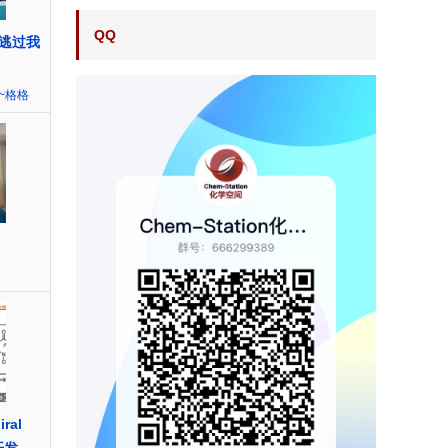
QQ
逃过我
）
~格格
iral