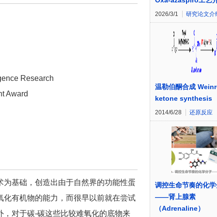
Oxa-azaspiro工艺
2026/3/1
研究论文介
rgence Research
温勒伯酮合成 Weinr
nt Award
ketone synthesis
2014/6/28
还原反应
术为基础，创造出由于自然界的功能性蛋
调控生命节奏的化学
——肾上腺素
氧化有机物的能力，而很早以前就在尝试
（Adrenaline）
外，对于碳-碳这些比较难氧化的底物来