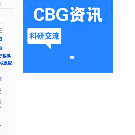
活
组
的芳基碘
成反应
绍
成
e