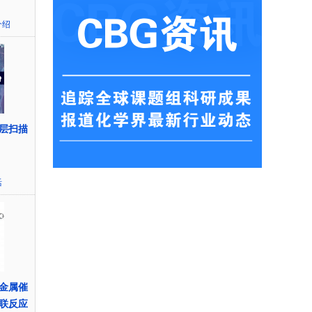
介绍
层扫描
n
活
金属催
联反应